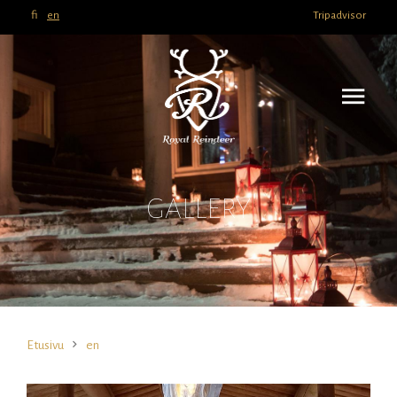
fi
en
Tripadvisor
GALLERY
Etusivu
en