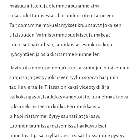
hääsuunnittelu ja olemme apunanne aina
aikatauluttamisesta tilaisuuden toteuttamiseen.
Tarjoamamme makuelämykset kruunaavat jokaisen
tilaisuuden. Valmistamme suolaiset ja makeat
annokset paikallisia, lappilaisia sesonkimakuja
hyödyntäen ja asiakkaitamme kuunnellen.
Ravintolamme upeiden 70-vuotta vanhojen hirsiseinien
suojissa järjestyy jokaiseen tyyliin sopiva hääjuhla
120:lle vieraalle. Tilassa on kaksi videotykkiä ja
valkokangasta, laadukas äänentoisto, tunnelmaa tuova
takka sekä esteetön kulku. Perinteikkäästä
pihapiiristämme löytyy saunatilat ja laavu.
Luonnonkauniissa maisemissa hääkuvaukset
onnistuvat ja sään yllättäessä sisätiloissamme pystyy