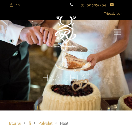
fi
en
+358 50 5057 654
Tripadvisor
HÄÄJUHLAT
Etusivu
fi
Palvelut
Häät