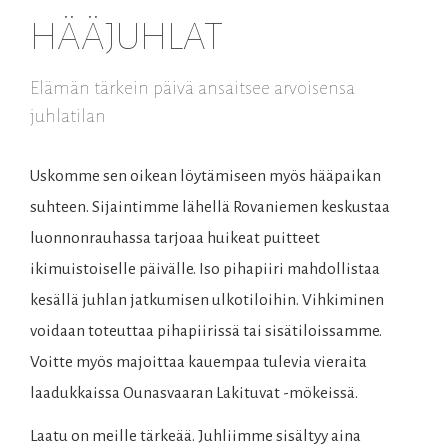
HÄÄJUHLAT
Elämän tärkein päivä ansaitsee arvoisensa
juhlatilan
Uskomme sen oikean löytämiseen myös hääpaikan
suhteen.
Sijaintimme lähellä Rovaniemen keskustaa
luonnonrauhassa tarjoaa huikeat puitteet
ikimuistoiselle päivälle. Iso pihapiiri mahdollistaa
kesällä juhlan jatkumisen ulkotiloihin. Vihkiminen
voidaan toteuttaa pihapiirissä tai sisätiloissamme.
Voitte myös majoittaa kauempaa tulevia vieraita
laadukkaissa Ounasvaaran Lakituvat -mökeissä.
Laatu on meille tärkeää. Juhliimme sisältyy aina